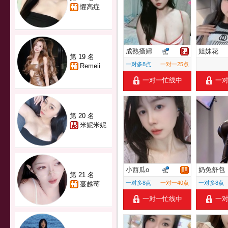
懼高症
成熟搔婦
姐妹花
第 19 名
一对多8点
一对一25点
Remeii
一对一忙线中
一
第 20 名
米妮米妮
小西瓜o
奶兔舒包
第 21 名
一对多8点
一对一40点
一对多8点
蔓越莓
一对一忙线中
一