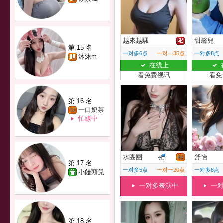
越來越騷
甜馨兒
第 15 名
一对多6点
一对一35点
一对多8点
沐沐m
在线上
看免费视讯
看免
第 16 名
一口奶茶
忙線中
水團團
舒怡
第 17 名
一对多5点
一对一20点
一对多8点
小饅頭兒
一对多表演中
一
第 18 名