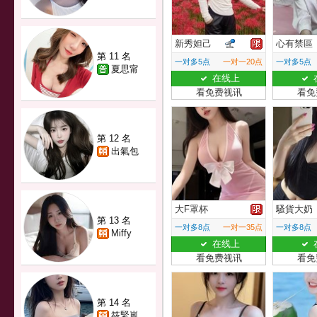
新秀妲己
心有禁區
第 11 名
一对多5点
一对一20点
一对多5点
夏思甯
在线上
看免费视讯
看免
第 12 名
出氣包
大F罩杯
騷貨大奶
第 13 名
一对多8点
一对一35点
一对多8点
Miffy
在线上
看免费视讯
看免
第 14 名
筱緊嵐