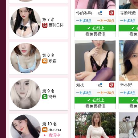
你的私助
靠臉吃飯
第 7 名
一对多5点
一对一20点
一对多8点
巨乳G杯
在线上
看免费视讯
看免
第 8 名
寒霜
知枝
禾林野
第 9 名
一对多8点
一对一30点
一对多8点
簡丹
在线上
看免费视讯
看免
第 10 名
Serena
表演中